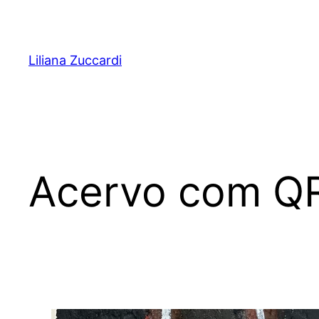
Pular
para
o
Liliana Zuccardi
conteúdo
Acervo com Q