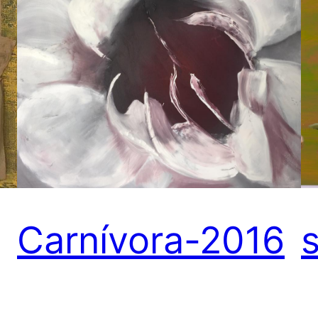
Carnívora-2016
s