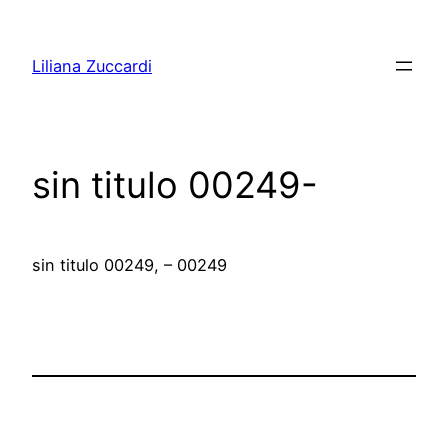
Pular
para
Liliana Zuccardi
o
conteúdo
sin titulo 00249-
sin titulo 00249, – 00249