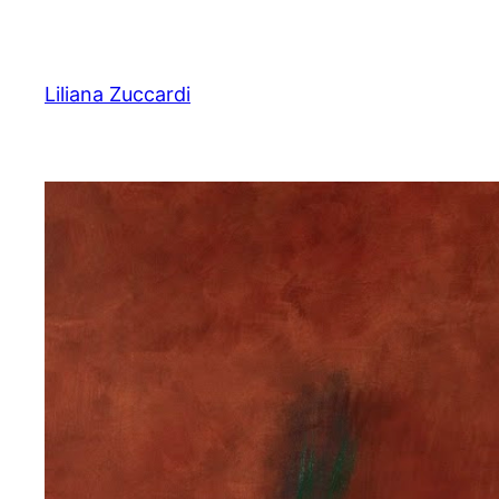
Pular
para
o
Liliana Zuccardi
conteúdo