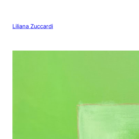
Pular
para
o
Liliana Zuccardi
conteúdo