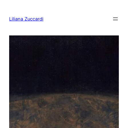
Pular
para
Liliana Zuccardi
o
conteúdo