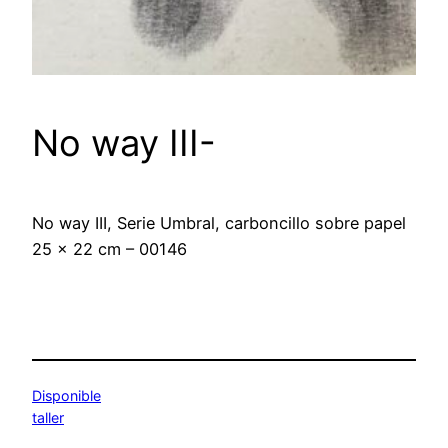
No way III-
No way III, Serie Umbral, carboncillo sobre papel
25 x 22 cm – 00146
Disponible
taller