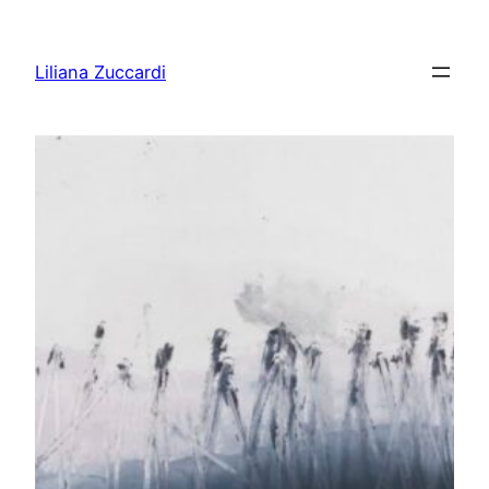
Pular
para
Liliana Zuccardi
o
conteúdo