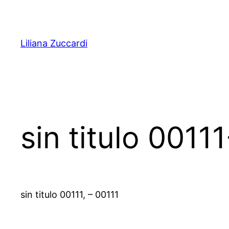
Pular
para
o
Liliana Zuccardi
conteúdo
sin titulo 00111
sin titulo 00111, – 00111