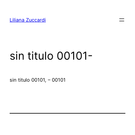
Pular
para
Liliana Zuccardi
o
conteúdo
sin titulo 00101-
sin titulo 00101, – 00101