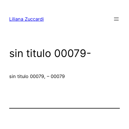
Pular
para
Liliana Zuccardi
o
conteúdo
sin titulo 00079-
sin titulo 00079, – 00079