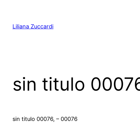
Pular
para
o
Liliana Zuccardi
conteúdo
sin titulo 0007
sin titulo 00076, – 00076