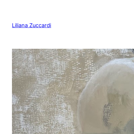
Pular
para
o
Liliana Zuccardi
conteúdo